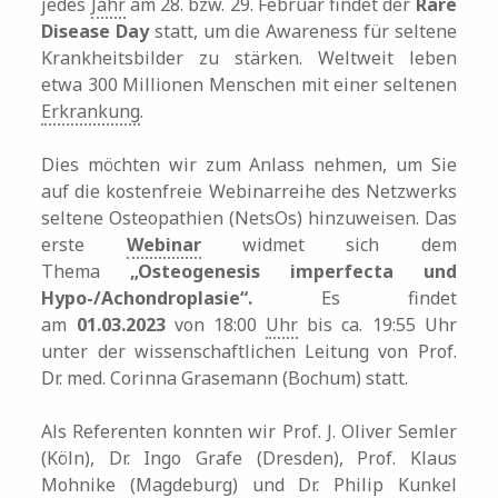
jedes
Jahr
am 28. bzw. 29. Februar findet der
Rare
Disease Day
statt, um die Awareness für seltene
Krankheitsbilder zu stärken. Weltweit leben
etwa 300 Millionen Menschen mit einer seltenen
Erkrankung
.
Dies möchten wir zum Anlass nehmen, um Sie
auf die kostenfreie Webinarreihe des Netzwerks
seltene Osteopathien (NetsOs) hinzuweisen. Das
erste
Webinar
widmet sich dem
Thema
„Osteogenesis imperfecta und
Hypo-/Achondroplasie“.
Es findet
am
01.03.2023
von 18:00
Uhr
bis ca. 19:55 Uhr
unter der wissenschaftlichen Leitung von Prof.
Dr. med. Corinna Grasemann (Bochum) statt.
Als Referenten konnten wir Prof. J. Oliver Semler
(Köln), Dr. Ingo Grafe (Dresden), Prof. Klaus
Mohnike (Magdeburg) und Dr. Philip Kunkel