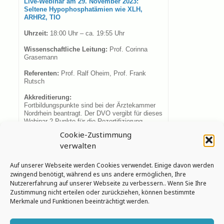
Live-Webinar am 29. November 2023:
Seltene Hypophosphatämien wie XLH,
ARHR2, TIO
Uhrzeit:
18:00 Uhr – ca. 19:55 Uhr
Wissenschaftliche Leitung:
Prof. Corinna
Grasemann
Referenten:
Prof. Ralf Oheim, Prof. Frank
Rutsch
Akkreditierung:
Fortbildungspunkte sind bei der Ärztekammer
Nordrhein beantragt. Der DVO vergibt für dieses
Webinar 2 Punkte für die Rezertifizierung
Osteologin DVO / Osteologe DVO und Expertin
Cookie-Zustimmung
/ Experte für spezielle Osteoporoseversorgung.
verwalten
Die Punkte für die Zertifizierung richten sich
nach denen der Ärztekammer.
Auf unserer Webseite werden Cookies verwendet. Einige davon werden
Jetzt anmelden
zwingend benötigt, während es uns andere ermöglichen, Ihre
Nutzererfahrung auf unserer Webseite zu verbessern.. Wenn Sie Ihre
(OsteoOnlineAcademy-Account notwendig)
Zustimmung nicht erteilen oder zurückziehen, können bestimmte
Merkmale und Funktionen beeinträchtigt werden.