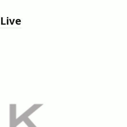
 J. Bauer
zu
Osteogenesis imperfecta
Live