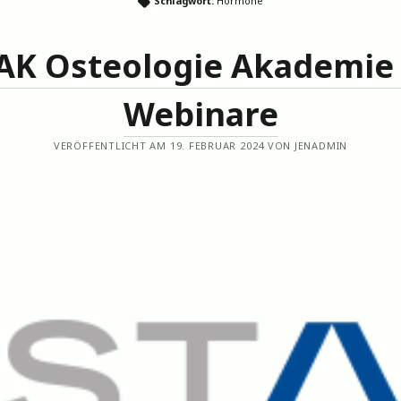
Schlagwort:
Hormone
Aktuelle Veröffentlichungen unserer Mitglieder (10/2025)
Jens
Osteologie Kongress vom 27. bis 29. März 2025 in Münster
AK Osteologie Akademie 
Seltene Erkrankungen des Bewegungsapparates am UKE
(kein Titel)
Webinare
Thieme Osteologie Preis 2023 für NetsOS
VERÖFFENTLICHT AM 19. FEBRUAR 2024 VON JENADMIN