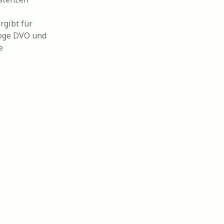
rgibt für
loge DVO und
e