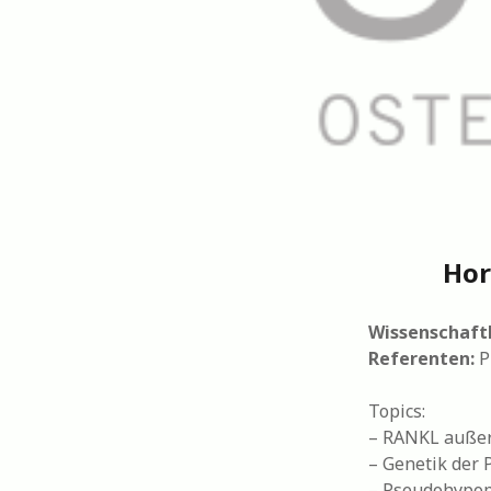
Hor
Wissenschaftl
Referenten:
Pr
Topics:
– RANKL außer
– Genetik der 
– Pseudohypop