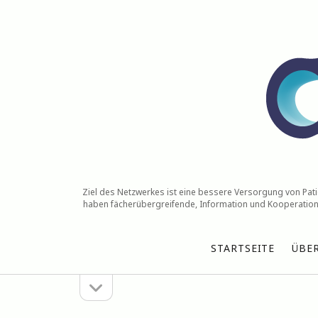
NetsOs
Ziel des Netzwerkes ist eine bessere Versorgung von Patie
haben fächerübergreifende, Information und Kooperation 
STARTSEITE
ÜBE
Seitenleiste
Sidebar
öffnen
Suchen