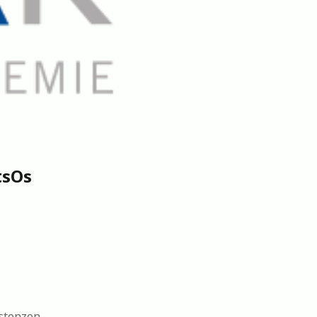
tsOs
stenzen