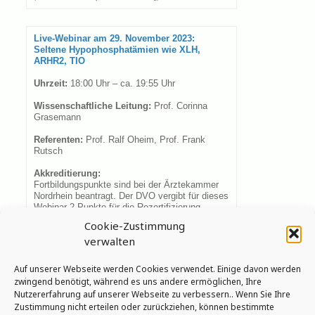
Live-Webinar am 29. November 2023:
Seltene Hypophosphatämien wie XLH,
ARHR2, TIO
Uhrzeit:
18:00 Uhr – ca. 19:55 Uhr
Wissenschaftliche Leitung:
Prof. Corinna
Grasemann
Referenten:
Prof. Ralf Oheim, Prof. Frank
Rutsch
Akkreditierung:
Fortbildungspunkte sind bei der Ärztekammer
Nordrhein beantragt. Der DVO vergibt für dieses
Webinar 2 Punkte für die Rezertifizierung
Osteologin DVO / Osteologe DVO und Expertin
Cookie-Zustimmung
/ Experte für spezielle Osteoporoseversorgung.
verwalten
Die Punkte für die Zertifizierung richten sich
nach denen der Ärztekammer.
Auf unserer Webseite werden Cookies verwendet. Einige davon werden
Jetzt anmelden
zwingend benötigt, während es uns andere ermöglichen, Ihre
Nutzererfahrung auf unserer Webseite zu verbessern.. Wenn Sie Ihre
(OsteoOnlineAcademy-Account notwendig)
Zustimmung nicht erteilen oder zurückziehen, können bestimmte