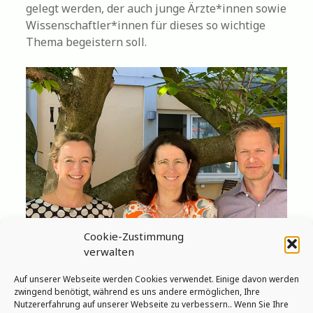
gelegt werden, der auch junge Ärzte*innen sowie
Wissenschaftler*innen für dieses so wichtige
Thema begeistern soll.
Cookie-Zustimmung
verwalten
Auf unserer Webseite werden Cookies verwendet. Einige davon werden
NetsOs Sprecherin und Stellvertreter
zwingend benötigt, während es uns andere ermöglichen, Ihre
Frau Prof. Corinna Grasemann (links), Frau Prof.
Nutzererfahrung auf unserer Webseite zu verbessern.. Wenn Sie Ihre