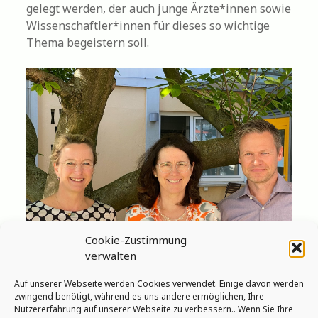
gelegt werden, der auch junge Ärzte*innen sowie
Wissenschaftler*innen für dieses so wichtige
Thema begeistern soll.
Cookie-Zustimmung
verwalten
Auf unserer Webseite werden Cookies verwendet. Einige davon werden
NetsOs Sprecherin und Stellvertreter
zwingend benötigt, während es uns andere ermöglichen, Ihre
Frau Prof. Corinna Grasemann (links), Frau Prof.
Nutzererfahrung auf unserer Webseite zu verbessern.. Wenn Sie Ihre