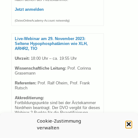
Jetzt anmelden
(OsteoOnlineAcademy-Account notwendig)
Live-Webinar am 29. November 2023:
Seltene Hypophosphatämien wie XLH,
ARHR2, TIO
Uhrzeit:
18:00 Uhr – ca. 19:55 Uhr
Wissenschaftliche Leitung:
Prof. Corinna
Grasemann
Referenten:
Prof. Ralf Oheim, Prof. Frank
Rutsch
Akkreditierung:
Fortbildungspunkte sind bei der Ärztekammer
Nordrhein beantragt. Der DVO vergibt für dieses
Webinar 2 Punkte für die Rezertifizierung
Osteologin DVO / Osteologe DVO und Expertin
Cookie-Zustimmung
/ Experte für spezielle Osteoporoseversorgung.
verwalten
Die Punkte für die Zertifizierung richten sich
nach denen der Ärztekammer.